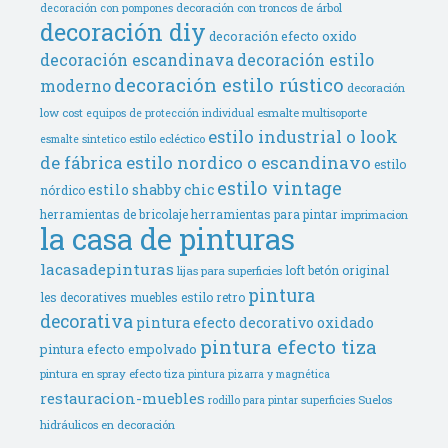
decoración con troncos de árbol
decoración con pompones
decoración diy
decoración efecto oxido
decoración escandinava
decoración estilo
decoración estilo rústico
moderno
decoración
low cost
esmalte multisoporte
equipos de protección individual
estilo industrial o look
estilo ecléctico
esmalte sintetico
de fábrica
estilo nordico o escandinavo
estilo
estilo vintage
estilo shabby chic
nórdico
herramientas de bricolaje
herramientas para pintar
imprimacion
la casa de pinturas
lacasadepinturas
loft betón original
lijas para superficies
pintura
les decoratives
muebles estilo retro
decorativa
pintura efecto decorativo oxidado
pintura efecto tiza
pintura efecto empolvado
pintura en spray efecto tiza
pintura pizarra y magnética
restauracion-muebles
Suelos
rodillo para pintar superficies
hidráulicos en decoración