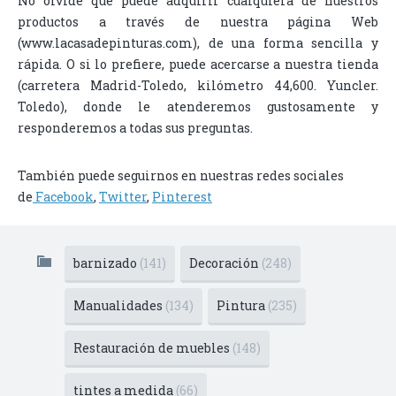
No olvide que puede adquirir cualquiera de nuestros
productos a través de nuestra página Web
(www.lacasadepinturas.com), de una forma sencilla y
rápida. O si lo prefiere, puede acercarse a nuestra tienda
(carretera Madrid-Toledo, kilómetro 44,600. Yuncler.
Toledo), donde le atenderemos gustosamente y
responderemos a todas sus preguntas.
También puede seguirnos en nuestras redes sociales
de
Facebook
,
Twitter
,
Pinterest
barnizado
(141)
Decoración
(248)
Manualidades
(134)
Pintura
(235)
Restauración de muebles
(148)
tintes a medida
(66)