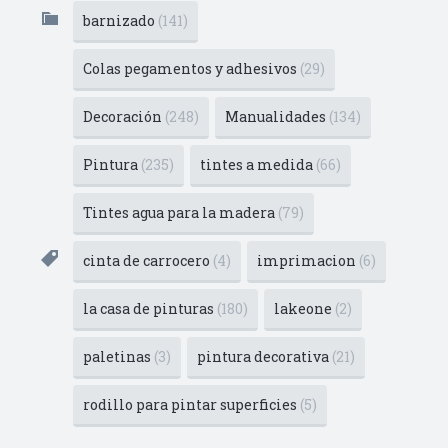
barnizado
(141)
Colas pegamentos y adhesivos
(29)
Decoración
(248)
Manualidades
(134)
Pintura
(235)
tintes a medida
(66)
Tintes agua para la madera
(79)
cinta de carrocero
(4)
imprimacion
(6)
la casa de pinturas
(180)
lakeone
(2)
paletinas
(3)
pintura decorativa
(21)
rodillo para pintar superficies
(5)