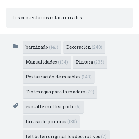
Los comentarios están cerrados.
barnizado
(141)
Decoración
(248)
Manualidades
(134)
Pintura
(235)
Restauración de muebles
(148)
Tintes agua para la madera
(79)
esmalte multisoporte
(6)
la casa de pinturas
(180)
loft betón original les decoratives
(7)