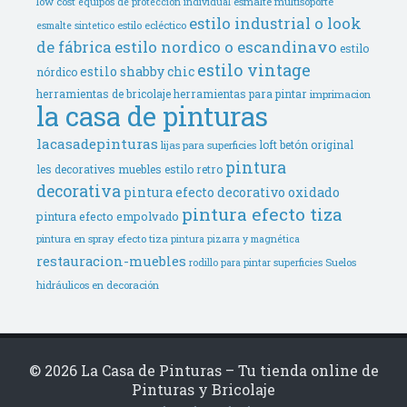
low cost
esmalte multisoporte
equipos de protección individual
estilo industrial o look
estilo ecléctico
esmalte sintetico
de fábrica
estilo nordico o escandinavo
estilo
estilo vintage
estilo shabby chic
nórdico
herramientas de bricolaje
herramientas para pintar
imprimacion
la casa de pinturas
lacasadepinturas
loft betón original
lijas para superficies
pintura
les decoratives
muebles estilo retro
decorativa
pintura efecto decorativo oxidado
pintura efecto tiza
pintura efecto empolvado
pintura en spray efecto tiza
pintura pizarra y magnética
restauracion-muebles
Suelos
rodillo para pintar superficies
hidráulicos en decoración
© 2026 La Casa de Pinturas – Tu tienda online de
Pinturas y Bricolaje