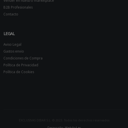
Vender en nuestro marketplace
B2B Profesionales
Contacto
LEGAL
Aviso Legal
Gastos envio
Condiciones de Compra
Política de Privacidad
Política de Cookies
EXCLUSIVAS DIBAR S.L. © 2023. Todos los derechos reservados
Desarrollo: Web4x4.es