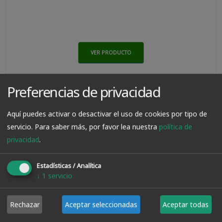
VER PRODUCTO
Preferencias de privacidad
7.50€
Aquí puedes activar o desactivar el uso de cookies por tipo de
servicio.
Para saber más, por favor lea nuestra
política de
privacidad
.
Estadísticas / Analítica
↓
1
servicio
Rechazar
Aceptar seleccionadas
Aceptar todas