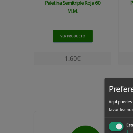
Paletina Semitriple Roja 60
P
M.m.
VER PRODUCTO
1.60€
Prefer
Aquí puedes 
favor lea nu
Esta
↓
1