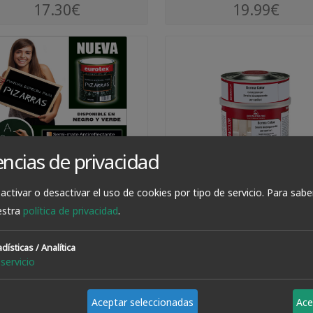
17.30€
19.99€
encias de privacidad
activar o desactivar el uso de cookies por tipo de servicio.
Para sabe
Pintura Especial Pizarra
Pintura Para Bañeras 
estra
política de privacidad
.
Eurotex 750 Ml
Sanitarios 750 Ml
dísticas / Analítica
servicio
VER OPCIONES
VER PRODUCTO
Aceptar seleccionadas
Ace