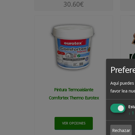
30.60€
Prefer
Aquí puedes 
Pintura Termoaislante
favor lea nu
Comfortex Thermo Eurotex
Esta
↓
1
VER OPCIONES
Rechazar