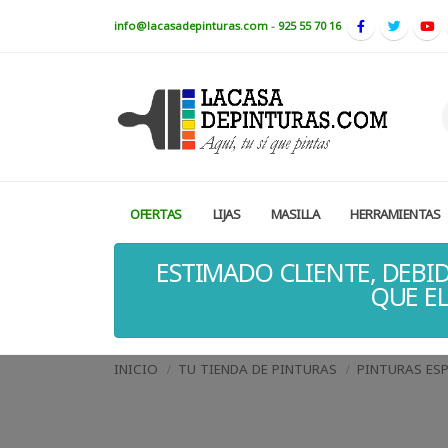
info@lacasadepinturas.com
-
925 55 70 16
OFERTAS
LIJAS
MASILLA
HERRAMIENTAS
ESTIMADO CLIENTE, DEBID
QUE EL
INICIO
TU TIENDA DE PINTURAS
PINTURAS ESP