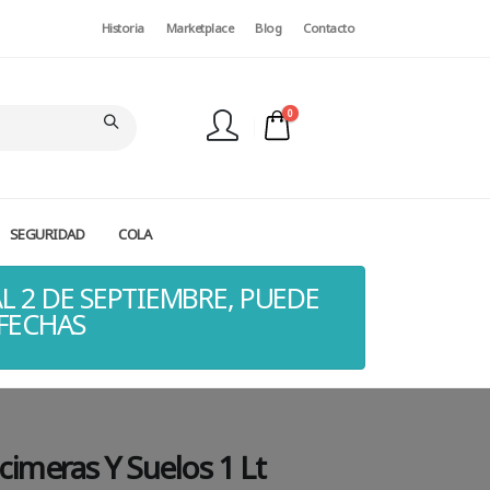
Historia
Marketplace
Blog
Contacto
0
SEGURIDAD
COLA
FINALIZAR PEDIDO
L 2 DE SEPTIEMBRE, PUEDE
 FECHAS
cimeras Y Suelos 1 Lt