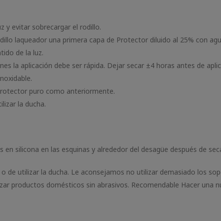
y evitar sobrecargar el rodillo.
dillo laqueador una primera capa de Protector diluido al 25% con agua
ido de la luz.
nes la aplicación debe ser rápida. Dejar secar ±4 horas antes de apl
inoxidable.
 Protector puro como anteriormente.
lizar la ducha.
as en silicona en las esquinas y alrededor del desagüe después de sec
 o de utilizar la ducha. Le aconsejamos no utilizar demasiado los so
ilizar productos domésticos sin abrasivos. Recomendable Hacer una n