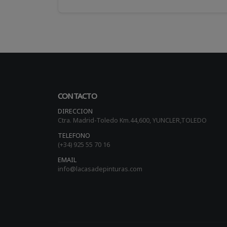
CONTACTO
DIRECCION
Ctra. Madrid-Toledo Km.44,600, YUNCLER,TOLEDO
TELEFONO
(+34) 925 55 70 16
EMAIL
info@lacasadepinturas.com