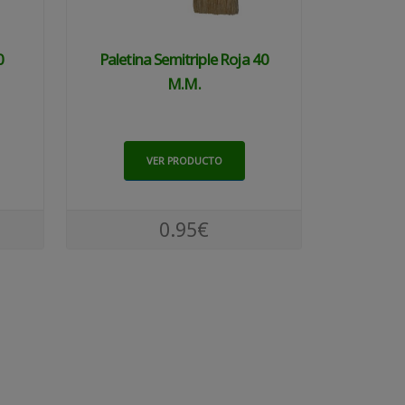
0
Paletina Semitriple Roja 40
M.m.
VER PRODUCTO
0.95€