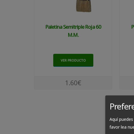
Paletina Semitriple Roja 60
P
M.m.
VER PRODUCTO
1.60€
Prefer
Aquí puedes 
favor lea nu