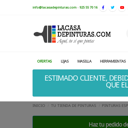
info@lacasadepinturas.com
-
925 55 70 16
OFERTAS
LIJAS
MASILLA
HERRAMIENTAS
ESTIMADO CLIENTE, DEBID
QUE EL
INICIO
TU TIENDA DE PINTURAS
PINTURAS ESP
Haz tu pedido de