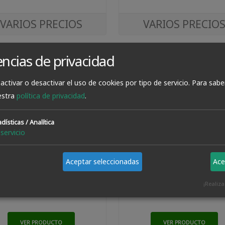
VARIOS PRECIOS
VARIOS PRECIO
encias de privacidad
activar o desactivar el uso de cookies por tipo de servicio.
Para sabe
estra
política de privacidad
.
dísticas / Analítica
servicio
Aceptar seleccionadas
Ace
Protector Acero Oxidado 
pray Acero Efecto Oxidado Id
Paris 1 Litro
Paris 500 Ml
¡Realiz
VER PRODUCTO
VER PRODUCTO