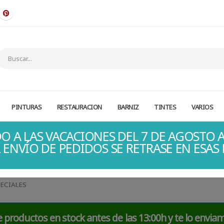
PINTURAS
RESTAURACION
BARNIZ
TINTES
VARIOS
O A LAS VACACIONES DEL 7 DE AGOSTO A
 ENVÍO DE PEDIDOS SE RETRASE EN ESAS
ECIALES
 productos en stock antes de las 13:00h y te lo envia