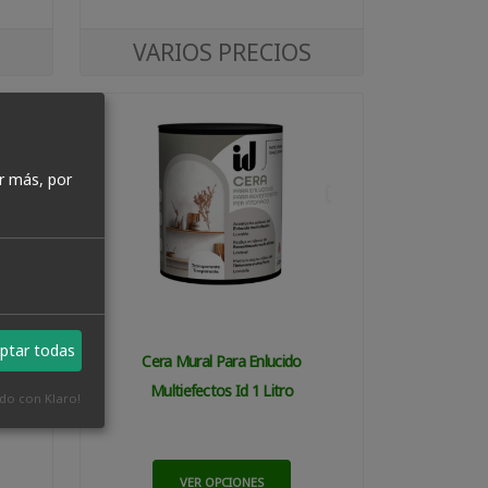
S
VARIOS PRECIOS
r más, por
ptar todas
Id
Cera Mural Para Enlucido
Multiefectos Id 1 Litro
ado con Klaro!
VER OPCIONES