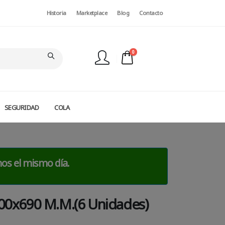
Historia
Marketplace
Blog
Contacto
0
SEGURIDAD
COLA
FINALIZAR PEDIDO
mos el mismo día.
 100x690 M.m.(6 Unidades)