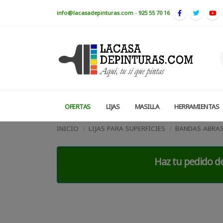
info@lacasadepinturas.com
-
925 55 70 16
OFERTAS
LIJAS
MASILLA
HERRAMIENTAS
INICIO
LIJAS PARA SUPERFICIES
BANDAS ABRAS
Haz tu pedido de