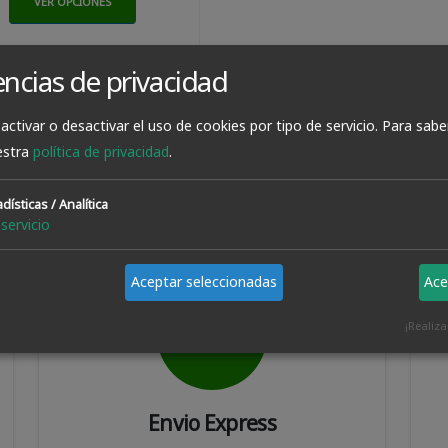
VER OPCIONES
encias de privacidad
VARIOS PRECIOS
activar o desactivar el uso de cookies por tipo de servicio.
Para sabe
estra
política de privacidad
.
dísticas / Analítica
servicio
Aceptar seleccionadas
Ace
¡Realiz
Envio Express