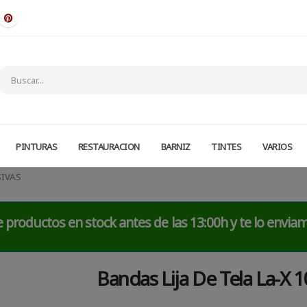
PINTURAS
RESTAURACION
BARNIZ
TINTES
VARIOS
IVAS
 productos en stock antes de las 13:00h y te lo envia
Bandas Lija De Tela La-X