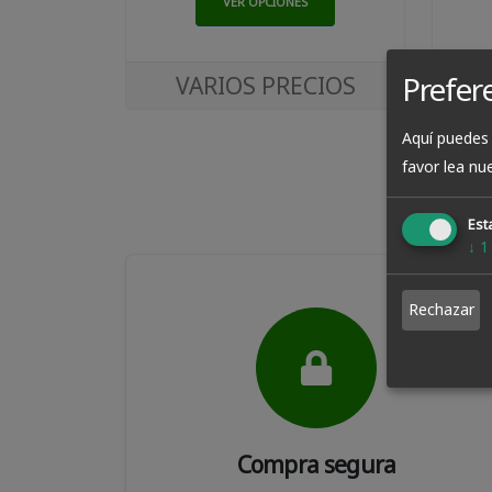
VER OPCIONES
Prefer
VARIOS PRECIOS
Aquí puedes 
favor lea nu
Esta
↓
1
Rechazar
Compra segura