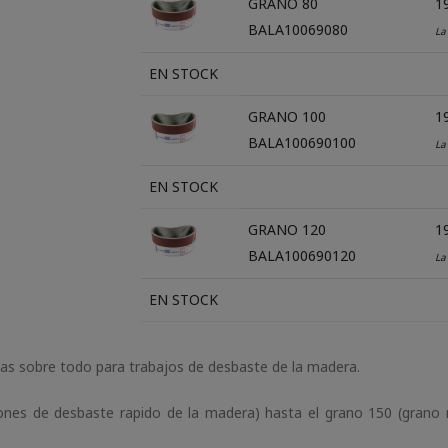
GRANO 80
19
BALA10069080
La
EN STOCK
GRANO 100
19
BALA100690100
La
EN STOCK
GRANO 120
19
BALA100690120
La
EN STOCK
das sobre todo para trabajos de desbaste de la madera.
iones de desbaste rapido de la madera) hasta el grano 150 (gran