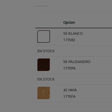
Opcion
50 BLANCO
1770BI
EN STOCK
58 PALISANDRO
1770PA
EN STOCK
42 HAYA
1770FA