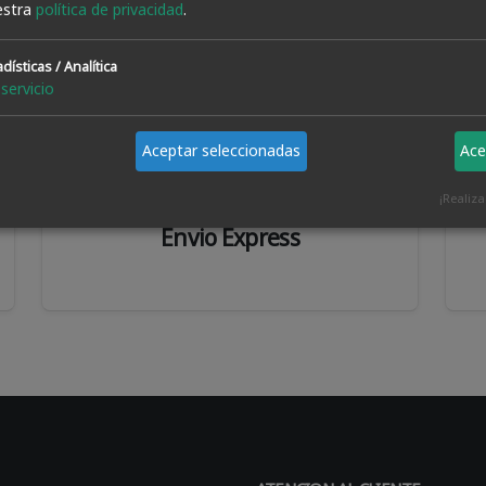
estra
política de privacidad
.
dísticas / Analítica
servicio
Aceptar seleccionadas
Ace
¡Realiz
Envio Express