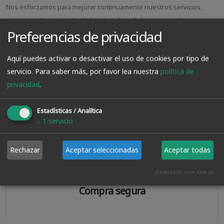
Nos esforzamos para mejorar continuamente nuestros servicios,
procesos y la protección de los derechos de los interesados, por eso
Preferencias de privacidad
actualizaremos esta política de privacidad periódicamente. Le
aconsejamos que la consulte de forma regular.
Aquí puedes activar o desactivar el uso de cookies por tipo de
servicio.
Para saber más, por favor lea nuestra
política de
privacidad
.
Estadísticas / Analítica
↓
1
servicio
Rechazar
Aceptar seleccionadas
Aceptar todas
¡Realizado con Klaro!
Compra segura