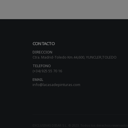
CONTACTO
DIRECCION
Ctra. Madrid-Toledo Km.44,600, YUNCLER,TOLEDO
TELEFONO
(+34) 925 55 70 16
EMAIL
info@lacasadepinturas.com
EXCLUSIVAS DIBAR S.L. © 2023. Todos los derechos reservado