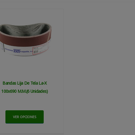
Bandas Lija De Tela La-X
100x690 M.m.(6 Unidades)
VER OPCIONES