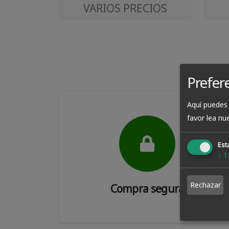
VARIOS PRECIOS
Prefer
Aquí puedes 
favor lea nu
Esta
↓
1
Rechazar
Compra segura