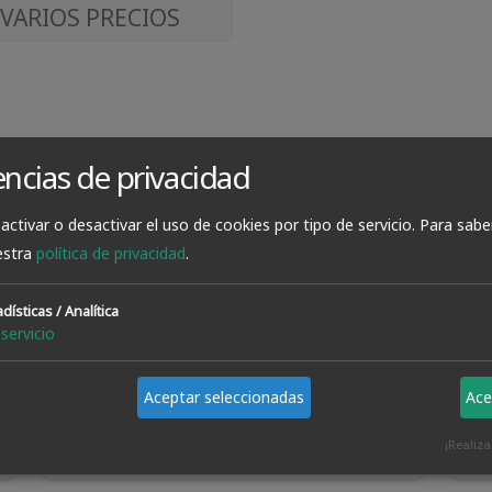
VARIOS PRECIOS
encias de privacidad
activar o desactivar el uso de cookies por tipo de servicio.
Para sabe
estra
política de privacidad
.
dísticas / Analítica
servicio
Aceptar seleccionadas
Ace
Envio Express
¡Realiz