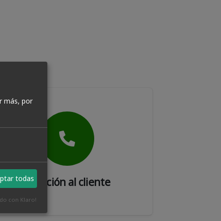
r más, por
ptar todas
Atención al cliente
ado con Klaro!