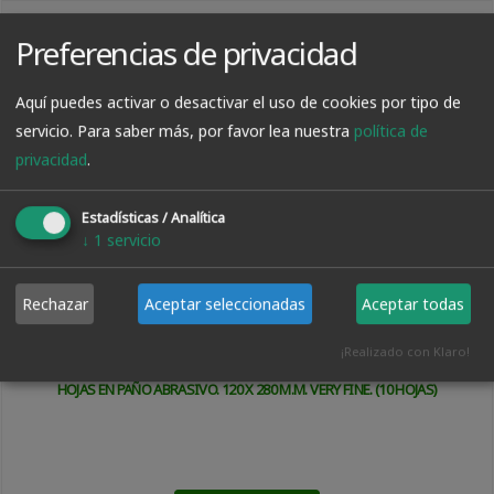
20.50€
Preferencias de privacidad
Aquí puedes activar o desactivar el uso de cookies por tipo de
servicio.
Para saber más, por favor lea nuestra
política de
privacidad
.
Estadísticas / Analítica
↓
1
servicio
Rechazar
Aceptar seleccionadas
Aceptar todas
¡Realizado con Klaro!
HOJAS EN PAÑO ABRASIVO. 120 X 280 M.M. VERY FINE. (10 HOJAS)