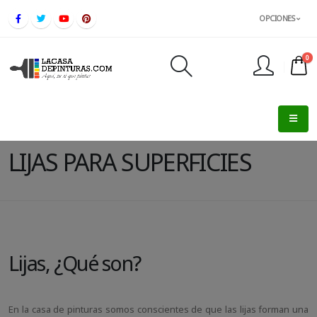
OPCIONES
0
FINALIZAR PEDIDO
LIJAS PARA SUPERFICIES
Lijas, ¿Qué son?
En la casa de pinturas somos conscientes de que las lijas forman una