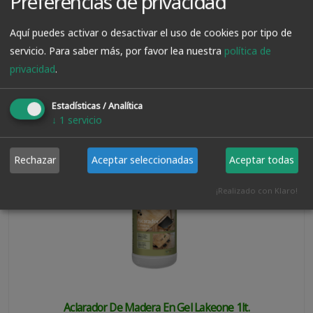
Preferencias de privacidad
VER PRODUCTO
Aquí puedes activar o desactivar el uso de cookies por tipo de
servicio.
Para saber más, por favor lea nuestra
política de
privacidad
.
13.95€
Estadísticas / Analítica
↓
1
servicio
Rechazar
Aceptar seleccionadas
Aceptar todas
¡Realizado con Klaro!
Aclarador De Madera En Gel Lakeone 1lt.