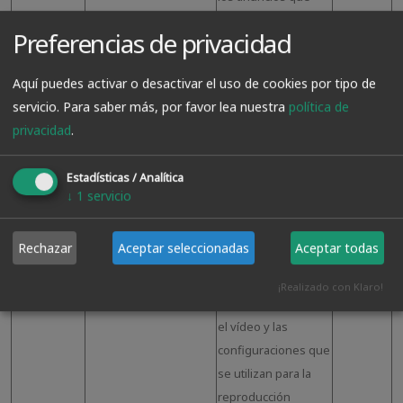
aparecen en la
Preferencias de privacidad
Búsqueda de
Google
Aquí puedes activar o desactivar el uso de cookies por tipo de
Estas cookies se
servicio.
Para saber más, por favor lea nuestra
política de
establecen a través
privacidad
.
de vídeos de
youtube
Estadísticas / Analítica
incrustados.
↓
1
servicio
Registran los datos
estadísticos
gstatic.com
1P_JAR
en 4 días
Rechazar
Aceptar seleccionadas
Aceptar todas
anónimos sobre, por
ejemplo, cuántas
¡Realizado con Klaro!
veces se reproduce
el vídeo y las
configuraciones que
se utilizan para la
reproducción