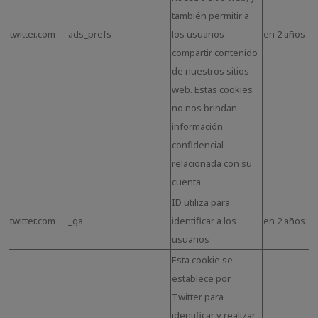
también permitir a
twitter.com
ads_prefs
los usuarios
en 2 años
compartir contenido
de nuestros sitios
web. Estas cookies
no nos brindan
información
confidencial
relacionada con su
cuenta
ID utiliza para
twitter.com
_ga
identificar a los
en 2 años
usuarios
Esta cookie se
establece por
Twitter para
identificar y realizar