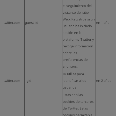
el seguimiento del
visitante del sitio
Web. Registros si un
twitter.com
guest_id
en 1 año
usuario ha iniciado
sesión en la
plataforma Twitter y
recoge información
sobre las
preferencias de
anuncios.
ID utiliza para
twitter.com
_gid
identificar a los
en 2 años
usuarios
Estas son las
cookies de terceros
de Twitter. Estas
cookies permiten a