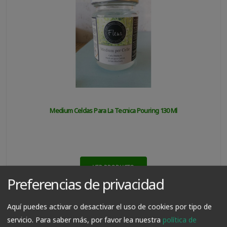
Medium Celdas Para La Tecnica Pouring 130 Ml
VER PRODUCTO
Preferencias de privacidad
8.99€
7.00€
Aquí puedes activar o desactivar el uso de cookies por tipo de
servicio.
Para saber más, por favor lea nuestra
política de