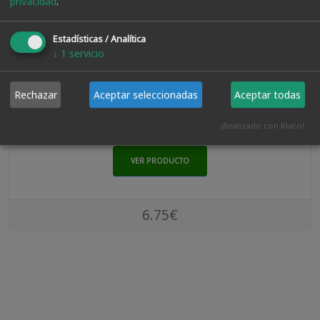
privacidad
.
Estadísticas / Analítica
↓
1
servicio
10 Esponjas Abrasivas Azul. Grano 80
Rechazar
Aceptar seleccionadas
Aceptar todas
¡Realizado con Klaro!
VER PRODUCTO
6.75€