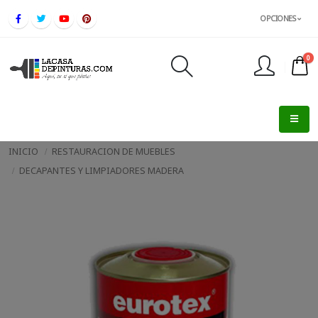
OPCIONES
0
FINALIZAR PEDIDO
INICIO
RESTAURACION DE MUEBLES
DECAPANTES Y LIMPIADORES MADERA