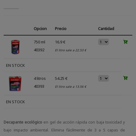
Opcion
Precio
Cantidad
750 ml
16.9 €
40392
El litro sale a 22.53 €
EN STOCK
4 litros
54.25 €
40393
El litro sale a 13.56 €
EN STOCK
Decapante ecológico
en gel de acción rápida con baja toxicidad y
bajo impacto ambiental. Elimina fácilmente de 3 a 5 capas de