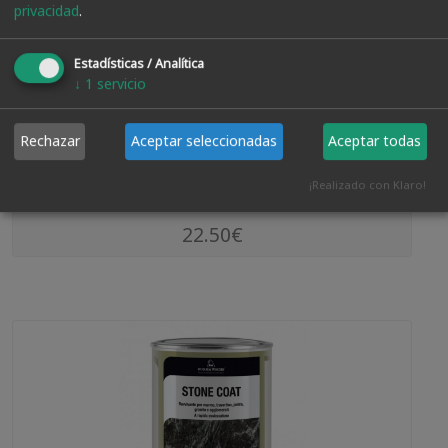
privacidad
.
Disolvente Universal De Limpieza 5 Litros
Estadísticas / Analítica
↓
1
servicio
Rechazar
Aceptar seleccionadas
Aceptar todas
VER PRODUCTO
¡Realizado con Klaro!
22.50€