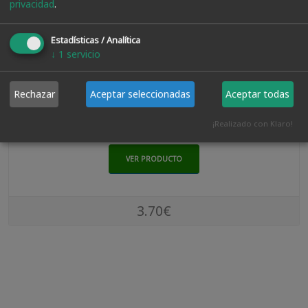
privacidad
.
Estadísticas / Analítica
↓
1
servicio
Paletina Triple P/roja 70 M.m.
Rechazar
Aceptar seleccionadas
Aceptar todas
¡Realizado con Klaro!
VER PRODUCTO
3.70€