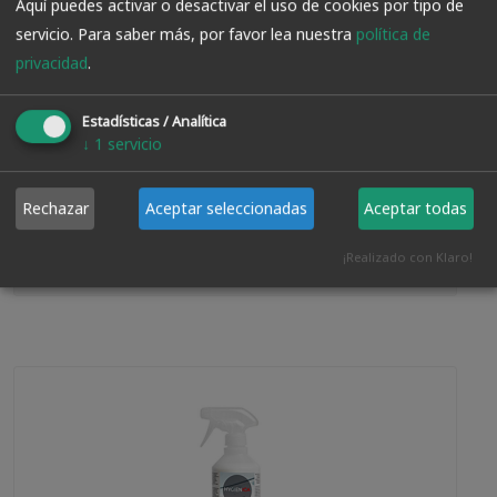
Aquí puedes activar o desactivar el uso de cookies por tipo de
servicio.
Para saber más, por favor lea nuestra
política de
privacidad
.
Protector De La Madera En Spray Cedria 400 Ml
Estadísticas / Analítica
↓
1
servicio
VER PRODUCTO
Rechazar
Aceptar seleccionadas
Aceptar todas
¡Realizado con Klaro!
11.95€