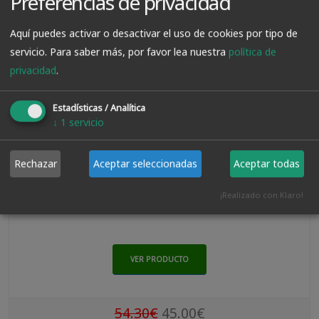
Preferencias de privacidad
Aquí puedes activar o desactivar el uso de cookies por tipo de
servicio.
Para saber más, por favor lea nuestra
política de
privacidad
.
Estadísticas / Analítica
↓
1
servicio
Rechazar
Aceptar seleccionadas
Aceptar todas
Acabado Decorativo Decorwachs Interior/exterior 5 Litros Verde
¡Realizado con Klaro!
Salvia
VER PRODUCTO
54.30€
45.00€