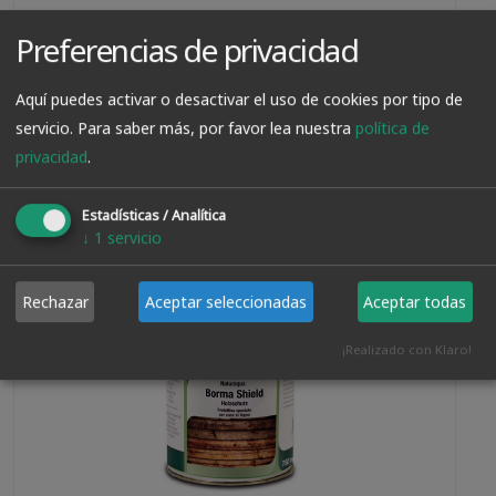
Preferencias de privacidad
Aquí puedes activar o desactivar el uso de cookies por tipo de
VER PRODUCTO
servicio.
Para saber más, por favor lea nuestra
política de
privacidad
.
67.90€
Estadísticas / Analítica
↓
1
servicio
Rechazar
Aceptar seleccionadas
Aceptar todas
¡Realizado con Klaro!