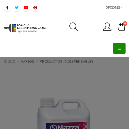
OPCIONES
0
FINALIZAR PEDIDO
INICIO
VARIOS
PRODUCTOS INDISPENSABLES