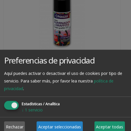
Preferencias de privacidad
Limpia Graffitis En Spray 400 Ml
Aquí puedes activar o desactivar el uso de cookies por tipo de
servicio.
Para saber más, por favor lea nuestra
política de
privacidad
.
VER PRODUCTO
Estadísticas / Analítica
↓
1
servicio
8.25€
Rechazar
Aceptar seleccionadas
Aceptar todas