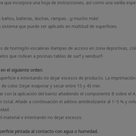
ya que incorpora una hoja de instrucciones, así como una varilla especi
e baños, bañeras, duchas, rampas... ¡y mucho más!
n sistema que puede ser aplicado en multitud de superficies.
 de hormigón-escaleras-Rampas de acceso en zona deportivas, colegi
elos que rodean a piscinas-tablas de surf y windsurf-
 en el siguiente orden:
uperficie e intentando no dejar excesos de producto. La imprimación n
de color. Dejar evaporar y secar entre 15 y 45 min.
 con la aplicación del barniz añadiendo el componente B sobre el A 
al. Añadir a continuación el aditivo antideslizante al 1–5 % y volve
sidad.
el material e intentando no dejar excesos.
uperficie pintada al contacto con agua o humedad.