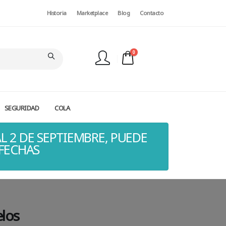
Historia
Marketplace
Blog
Contacto
0
SEGURIDAD
COLA
FINALIZAR PEDIDO
L 2 DE SEPTIEMBRE, PUEDE
 FECHAS
elos