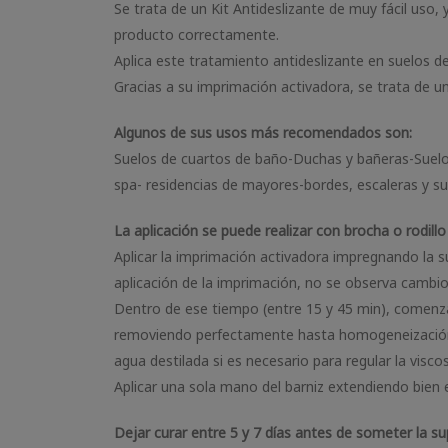
Se trata de un Kit Antideslizante de muy fácil uso, 
producto correctamente.
Aplica este tratamiento antideslizante en suelos d
Gracias a su imprimación activadora, se trata de u
Algunos de sus usos más recomendados son:
Suelos de cuartos de baño-Duchas y bañeras-Suelos
spa- residencias de mayores-bordes, escaleras y su
La aplicación se puede realizar con brocha o rodillo
Aplicar la imprimación activadora impregnando la s
aplicación de la imprimación, no se observa cambio 
Dentro de ese tiempo (entre 15 y 45 min), comenzar
removiendo perfectamente hasta homogeneización tot
agua destilada si es necesario para regular la visco
Aplicar una sola mano del barniz extendiendo bien 
Dejar curar entre 5 y 7 días antes de someter la s