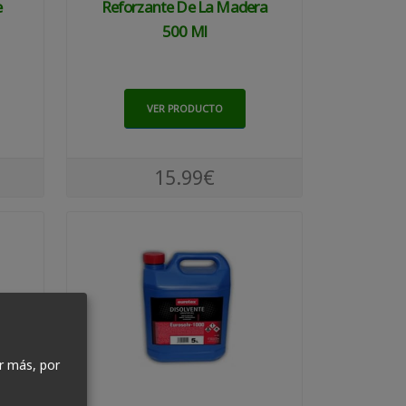
e
Reforzante De La Madera
500 Ml
VER PRODUCTO
15.99€
r más, por