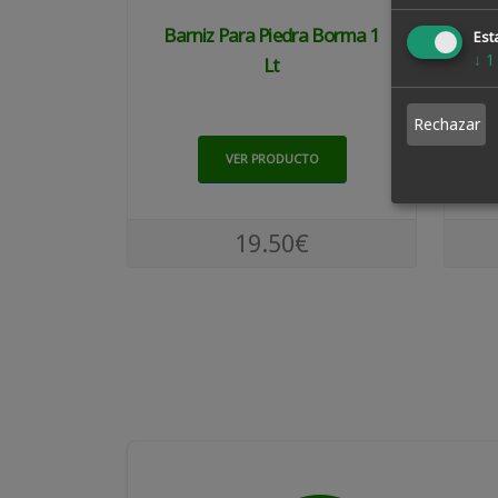
Barniz Para Piedra Borma 1
Esta
↓
1
Lt
Rechazar
VER PRODUCTO
19.50€