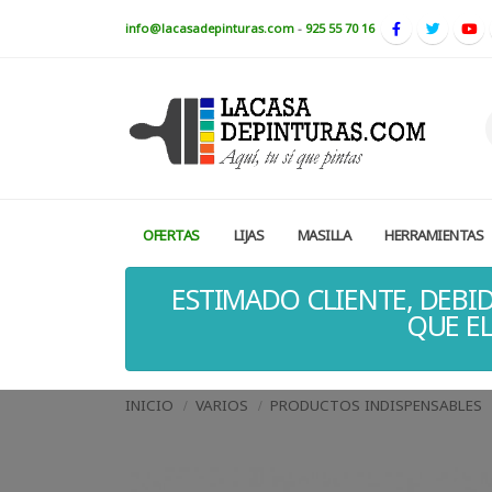
info@lacasadepinturas.com
-
925 55 70 16
OFERTAS
LIJAS
MASILLA
HERRAMIENTAS
ESTIMADO CLIENTE, DEBID
QUE EL
INICIO
VARIOS
PRODUCTOS INDISPENSABLES