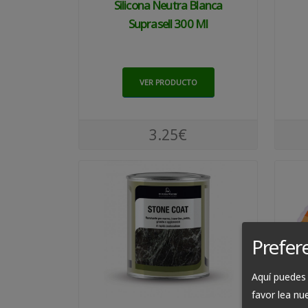
Silicona Neutra Blanca
Suprasell 300 Ml
VER PRODUCTO
3.25€
Prefer
Aquí puedes 
favor lea nu