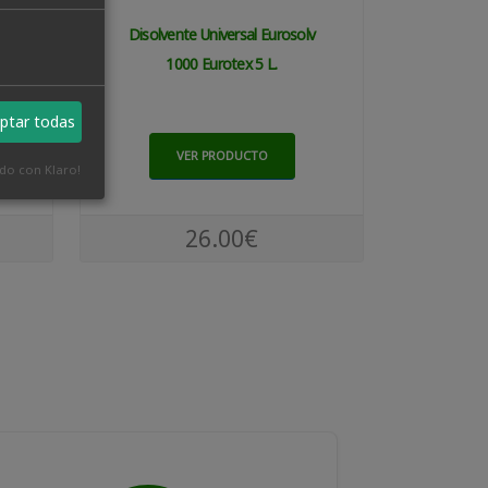
a
Disolvente Universal Eurosolv
1000 Eurotex 5 L.
ptar todas
VER PRODUCTO
ado con Klaro!
26.00€