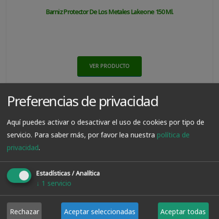
Barniz Protector De Los Metales Lakeone 150 Ml.
VER PRODUCTO
Preferencias de privacidad
12.95€
Aquí puedes activar o desactivar el uso de cookies por tipo de
servicio.
Para saber más, por favor lea nuestra
política de
privacidad
.
Estadísticas / Analítica
↓
1
servicio
Rechazar
Aceptar seleccionadas
Aceptar todas