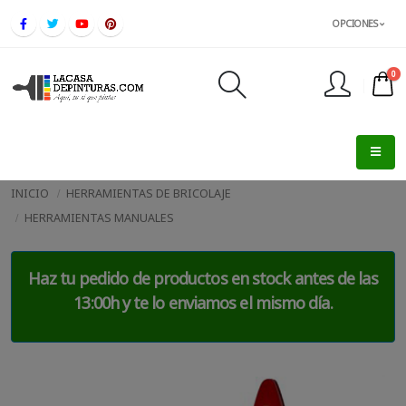
OPCIONES
0
FINALIZAR PEDIDO
INICIO
HERRAMIENTAS DE BRICOLAJE
HERRAMIENTAS MANUALES
Haz tu pedido de productos en stock antes de las
13:00h y te lo enviamos el mismo día.