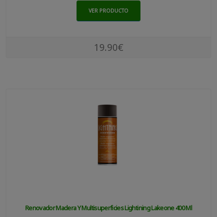
VER PRODUCTO
19.90€
Renovador Madera Y Multisuperficies Lightining Lakeone 400 Ml