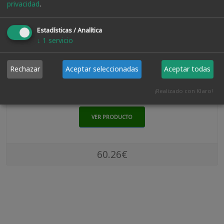
privacidad
.
Estadísticas / Analítica
↓
1
servicio
Barniz Al Agua Interior/exterior Blanco 5 Litros
Rechazar
Aceptar seleccionadas
Aceptar todas
¡Realizado con Klaro!
VER PRODUCTO
60.26€