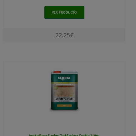
VER PRODUCTO
22.25€
Aceite Para Suelos De Madera Cedria 1 Litro.