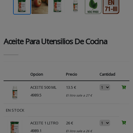
Aceite Para Utensilios De Cocina
Opcion
Precio
Cantidad
ACEITE 500 ML
13.5 €
4989.5
El litro sale a 27 €
EN STOCK
ACEITE 1 LITRO
26 €
4989.1
El litro sale a 26 €