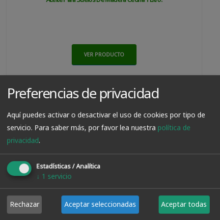
VER PRODUCTO
Preferencias de privacidad
23.50€
Aquí puedes activar o desactivar el uso de cookies por tipo de
servicio.
Para saber más, por favor lea nuestra
política de
privacidad
.
Estadísticas / Analítica
↓
1
servicio
Rechazar
Aceptar seleccionadas
Aceptar todas