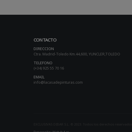
CONTACTO
DIRECCION
Ctra. Madrid-Toledo Km.44,600, YUNCLER,TOLEDO
TELEFONO
(+34) 925 55 70 16
EMAIL
info@lacasadepinturas.com
EXCLUSIVAS DIBAR S.L. © 2023. Todos los derechos reservado
Desarrollo: Web4x4.es