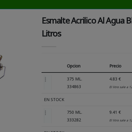
Esmalte Acrilico Al Agua B
Litros
Opcion
Precio
375 ML.
4.83 €
334863
El litro sale a 1
EN STOCK
750 ML.
9.41 €
333282
El litro sale a 1