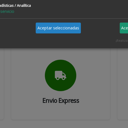
0.94€
dísticas / Analítica
servicio
Aceptar seleccionadas
Ace
¡Realiz
Envio Express