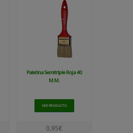
Paletina Semitriple Roja 40
M.m.
VER PRODUCTO
0.95€