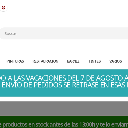
PINTURAS
RESTAURACION
BARNIZ
TINTES
VARIOS
O A LAS VACACIONES DEL 7 DE AGOSTO A
 ENVÍO DE PEDIDOS SE RETRASE EN ESAS
 productos en stock antes de las 13:00h y te lo envia