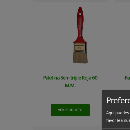
Paletina Semitriple Roja 60
Pa
M.m.
Prefer
VER PRODUCTO
Aquí puedes 
favor lea nu