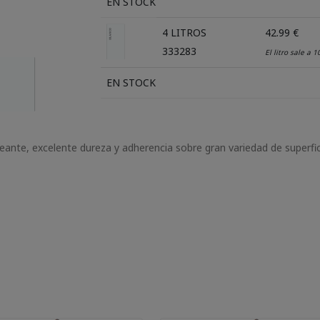
EN STOCK
4 LITROS
42.99 €
333283
El litro sale a 1
EN STOCK
eante, excelente dureza y adherencia sobre gran variedad de superfi