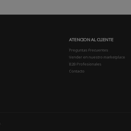
ATENCION AL CLIENTE
Preguntas Frecuentes
Vender en nuestro marketplace
B2B Profesionales
Contacto
s