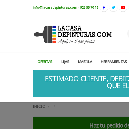
info@lacasadepinturas.com
-
925 55 70 16
OFERTAS
LIJAS
MASILLA
HERRAMIENTAS
ESTIMADO CLIENTE, DEBID
QUE EL
INICIO
Haz tu pedido de