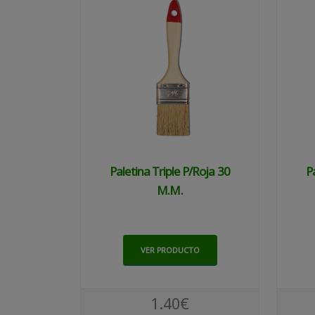
Paletina Triple P/roja 30
P
M.m.
VER PRODUCTO
1.40€