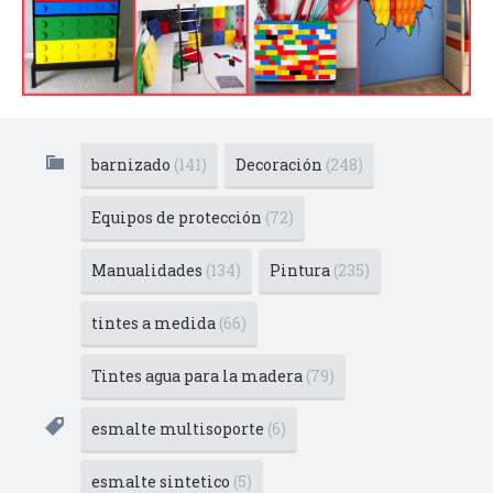
barnizado
(141)
Decoración
(248)
Equipos de protección
(72)
Manualidades
(134)
Pintura
(235)
tintes a medida
(66)
Tintes agua para la madera
(79)
esmalte multisoporte
(6)
esmalte sintetico
(5)