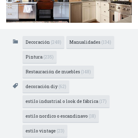
Decoración
(248)
Manualidades
(134)
Pintura
(235)
Restauración de muebles
(148)
decoración diy
(62)
estilo industrial o look de fábrica
(17)
estilo nordico o escandinavo
(18)
estilo vintage
(23)