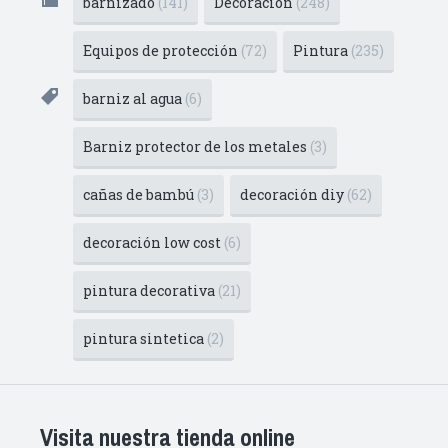
barnizado
(141)
Decoración
(248)
Equipos de protección
(72)
Pintura
(235)
barniz al agua
(6)
Barniz protector de los metales
(3)
cañas de bambú
(3)
decoración diy
(62)
decoración low cost
(6)
pintura decorativa
(21)
pintura sintetica
(2)
Visita nuestra tienda online