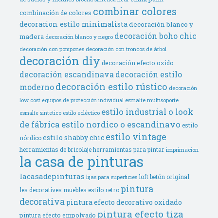
combinar colores
combinación de colores
decoracion estilo minimalista
decoración blanco y
decoración boho chic
madera
decoración blanco y negro
decoración con troncos de árbol
decoración con pompones
decoración diy
decoración efecto oxido
decoración escandinava
decoración estilo
decoración estilo rústico
moderno
decoración
low cost
esmalte multisoporte
equipos de protección individual
estilo industrial o look
estilo ecléctico
esmalte sintetico
de fábrica
estilo nordico o escandinavo
estilo
estilo vintage
estilo shabby chic
nórdico
herramientas de bricolaje
herramientas para pintar
imprimacion
la casa de pinturas
lacasadepinturas
loft betón original
lijas para superficies
pintura
les decoratives
muebles estilo retro
decorativa
pintura efecto decorativo oxidado
pintura efecto tiza
pintura efecto empolvado