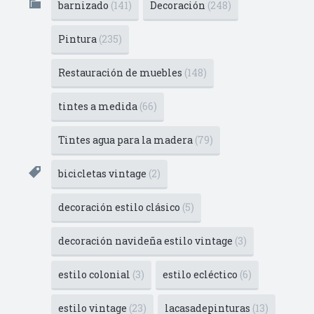
barnizado
(141)
Decoración
(248)
Pintura
(235)
Restauración de muebles
(148)
tintes a medida
(66)
Tintes agua para la madera
(79)
bicicletas vintage
(2)
decoración estilo clásico
(5)
decoración navideña estilo vintage
(3)
estilo colonial
(3)
estilo ecléctico
(6)
estilo vintage
(23)
lacasadepinturas
(13)