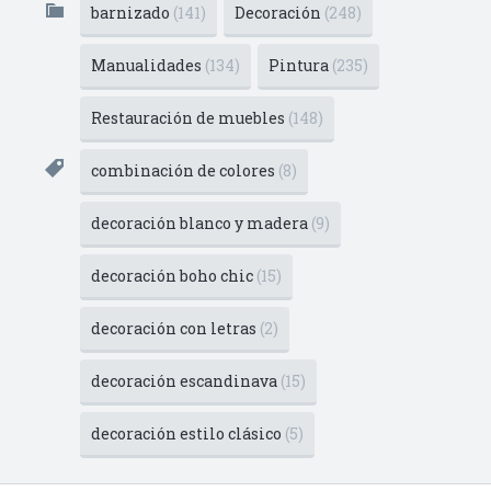
barnizado
(141)
Decoración
(248)
Manualidades
(134)
Pintura
(235)
Restauración de muebles
(148)
combinación de colores
(8)
decoración blanco y madera
(9)
decoración boho chic
(15)
decoración con letras
(2)
decoración escandinava
(15)
decoración estilo clásico
(5)